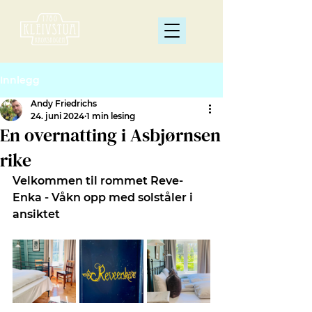
Innlegg
Andy Friedrichs
24. juni 2024
1 min lesing
En overnatting i Asbjørnsen
rike
Velkommen til rommet Reve-
Enka - Våkn opp med solståler i 
ansiktet